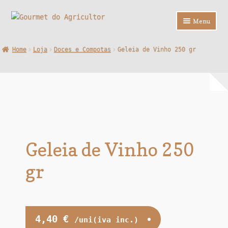
Ir
Saltar
Menu
para
para
a
o
Loja
Home
Loja
Doces e Compotas
Geleia de Vinho 250 gr
navegação
conteúdo
Sobre Nós
Contactos
F.A.Q.
Geleia de Vinho 250
gr
4,40
€
/uni(iva inc.)