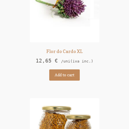
Flor do Cardo XL
12,65
€
/uni(iva inc.)
Add to cart