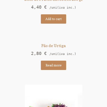
4,40
€
/uni(iva inc.)
Add to cart
Pão de Urtiga
2,80
€
/uni(iva inc.)
Read more