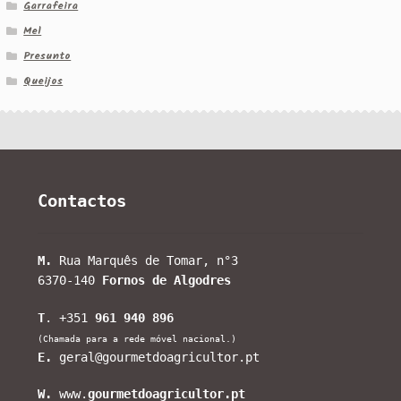
Garrafeira
Mel
Presunto
Queijos
Contactos
M.
Rua Marquês de Tomar, n°3
6370-140
Fornos de Algodres
T
. +351
961 940 896
(Chamada para a rede móvel nacional.)
E.
geral@gourmetdoagricultor.pt
W.
www.
gourmetdoagricultor.pt