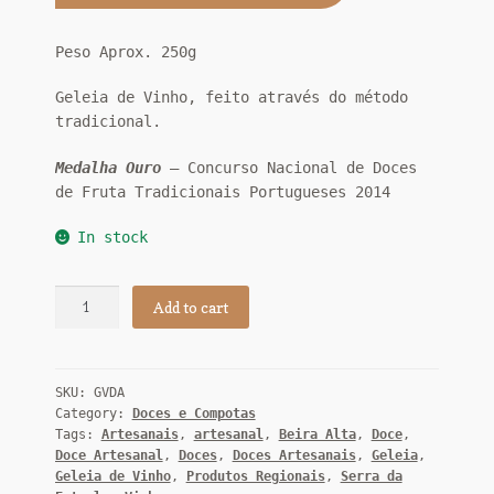
Peso Aprox. 250g
Geleia de Vinho, feito através do método
tradicional.
Medalha Ouro
– Concurso Nacional de Doces
de Fruta Tradicionais Portugueses 2014
In stock
Geleia
Add to cart
de
Vinho
250
SKU:
GVDA
gr
Category:
Doces e Compotas
quantity
Tags:
Artesanais
,
artesanal
,
Beira Alta
,
Doce
,
Doce Artesanal
,
Doces
,
Doces Artesanais
,
Geleia
,
Geleia de Vinho
,
Produtos Regionais
,
Serra da