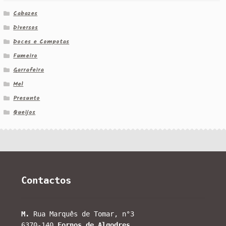
Cabazes
Diversos
Doces e Compotas
Fumeiro
Garrafeira
Mel
Presunto
Queijos
Contactos
M.
Rua Marquês de Tomar, n°3
6370-140
Fornos de Algodres