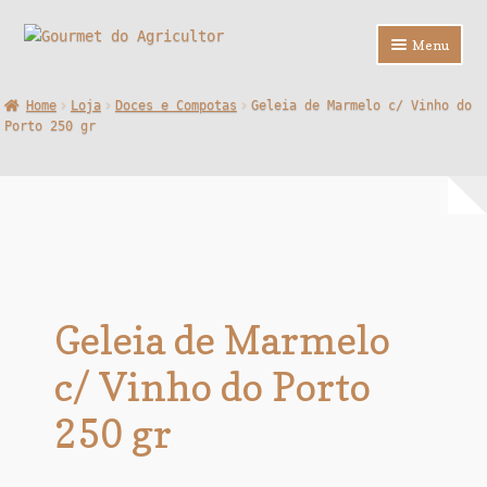
Ir
Saltar
Menu
para
para
a
o
Loja
Home
Loja
Doces e Compotas
Geleia de Marmelo c/ Vinho do
navegação
conteúdo
Porto 250 gr
Sobre Nós
Contactos
F.A.Q.
Geleia de Marmelo
c/ Vinho do Porto
250 gr