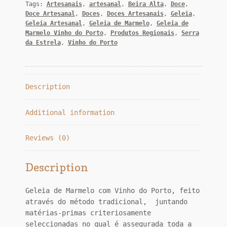
Tags:
Artesanais
,
artesanal
,
Beira Alta
,
Doce
,
Porto
Doce Artesanal
,
Doces
,
Doces Artesanais
,
Geleia
,
250
Geleia Artesanal
,
Geleia de Marmelo
,
Geleia de
gr
Marmelo Vinho do Porto
,
Produtos Regionais
,
Serra
quantity
da Estrela
,
Vinho do Porto
Description
Additional information
Reviews (0)
Description
Geleia de Marmelo com Vinho do Porto, feito
através do método tradicional, juntando
matérias-primas criteriosamente
seleccionadas no qual é assegurada toda a