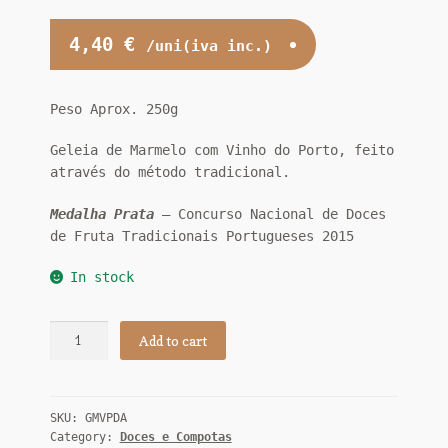
4,40
€
/uni(iva inc.)
Peso Aprox. 250g
Geleia de Marmelo com Vinho do Porto, feito
através do método tradicional.
Medalha Prata
– Concurso Nacional de Doces
de Fruta Tradicionais Portugueses 2015
In stock
Geleia
Add to cart
de
Marmelo
c/
SKU:
GMVPDA
Vinho
Category:
Doces e Compotas
do