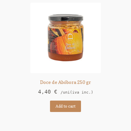
Doce de Abóbora 250 gr
4,40
€
/uni(iva inc.)
Add to cart