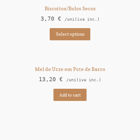
Biscoitos/Bolos Secos
3,70
€
/uni(iva inc.)
Select options
Mel de Urze em Pote de Barro
13,20
€
/uni(iva inc.)
Add to cart