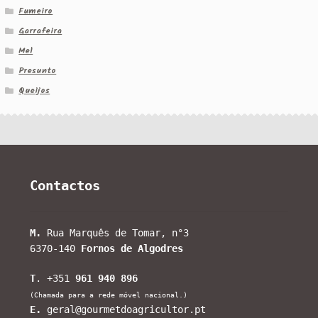
Fumeiro
Garrafeira
Mel
Presunto
Queijos
Contactos
M.
Rua Marquês de Tomar, n°3
6370-140
Fornos de Algodres
T
. +351
961 940 896
(Chamada para a rede móvel nacional.)
E.
geral@gourmetdoagricultor.pt