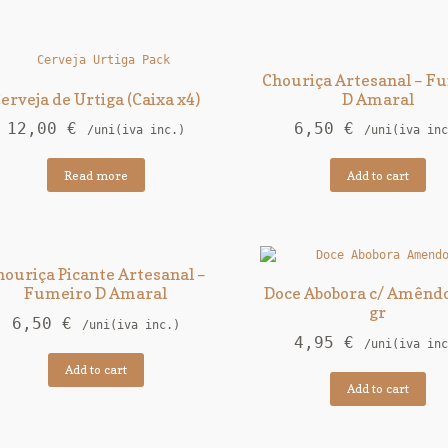
Chouriça Artesanal – F
erveja de Urtiga (Caixa x4)
D Amaral
12,00
€
6,50
€
/uni(iva inc.)
/uni(iva inc
Read more
Add to cart
houriça Picante Artesanal –
Fumeiro D Amaral
Doce Abobora c/ Amênd
gr
6,50
€
/uni(iva inc.)
4,95
€
/uni(iva inc
Add to cart
Add to cart