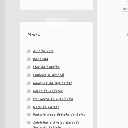
Marca
Amelia Reis
Donanna
Flor do Entulho
Fumeiro D Amaral
Gourmet do Agricultor
Lagar do Cadoiço
Mel Serra da Esgalhada
Ouro do Pastor
Padaria Nova Estrela da Beira
Salsicharia Antiga Geração
Serra da Estrela