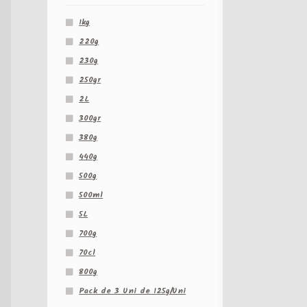
1kg
220g
230g
250gr
2L
300gr
380g
440g
500g
500ml
5L
700g
70cl
800g
Pack de 3 Uni de 125g/Uni