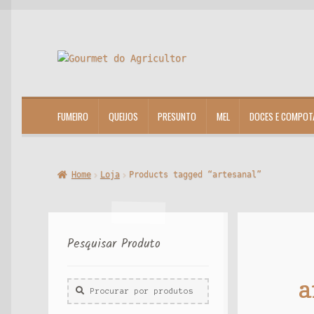
Ir
Saltar
para
para
a
o
navegação
conteúdo
FUMEIRO
QUEIJOS
PRESUNTO
MEL
DOCES E COMPOT
Home
Loja
Products tagged “artesanal”
Pesquisar Produto
a
Procurar
por: