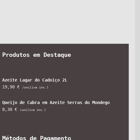
Produtos em Destaque
Azeite Lagar do Cadoiço 2L
19,90
€
/uni(iva inc.)
Queijo de Cabra em Azeite Serras do Mondego
8,30
€
/uni(iva inc.)
Métodos de Pagamento