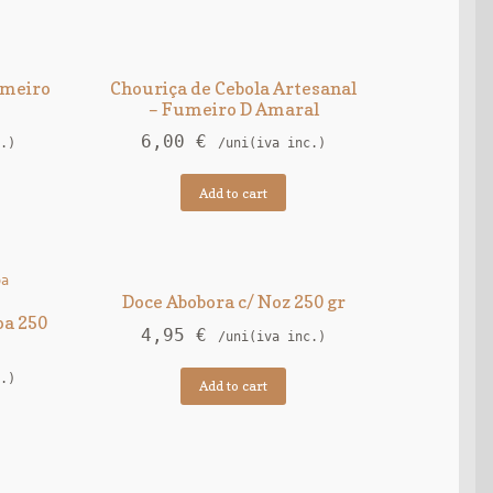
umeiro
Chouriça de Cebola Artesanal
– Fumeiro D Amaral
6,00
€
.)
/uni(iva inc.)
Add to cart
Doce Abobora c/ Noz 250 gr
oa 250
4,95
€
/uni(iva inc.)
.)
Add to cart