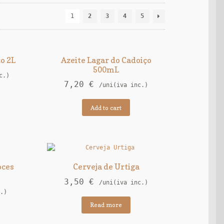
1
2
3
4
5
o 2L
Azeite Lagar do Cadoiço
500mL
c.)
7,20
€
/uni(iva inc.)
Add to cart
oces
Cerveja de Urtiga
3,50
€
/uni(iva inc.)
.)
Read more