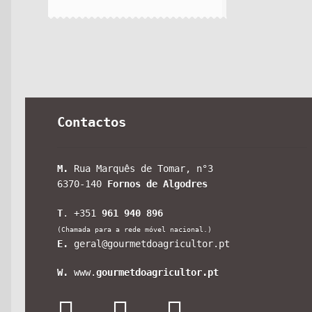
Contactos
M.
Rua Marquês de Tomar, n°3
6370-140
Fornos de Algodres
T
. +351
961 940 896
(Chamada para a rede móvel nacional.)
E.
geral@gourmetdoagricultor.pt
W.
www.
gourmetdoagricultor.pt