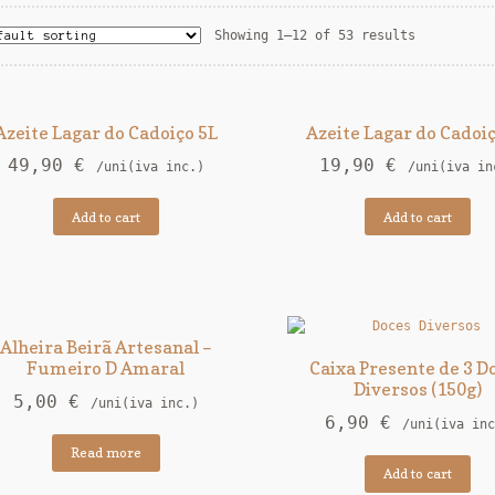
Showing 1–12 of 53 results
Azeite Lagar do Cadoiço 5L
Azeite Lagar do Cadoiç
49,90
€
19,90
€
/uni(iva inc.)
/uni(iva in
Add to cart
Add to cart
Alheira Beirã Artesanal –
Fumeiro D Amaral
Caixa Presente de 3 D
Diversos (150g)
5,00
€
/uni(iva inc.)
6,90
€
/uni(iva inc
Read more
Add to cart