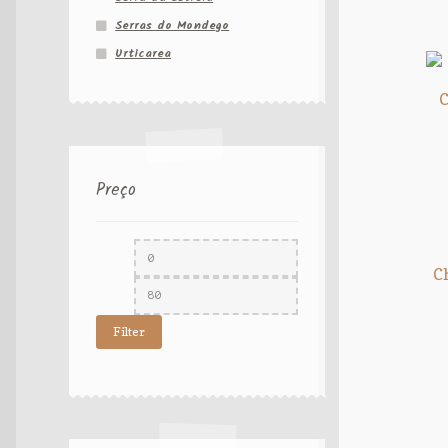
Serras do Mondego
Urticarea
C
Preço
C
Filter