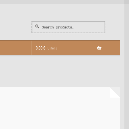
Search
Search
for:
0,00
€
0 itens