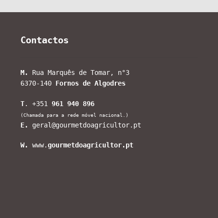
Contactos
M.
Rua Marquês de Tomar, n°3
6370-140
Fornos de Algodres
T
. +351
961 940 896
(Chamada para a rede móvel nacional.)
E.
geral@gourmetdoagricultor.pt
W.
www.
gourmetdoagricultor.pt