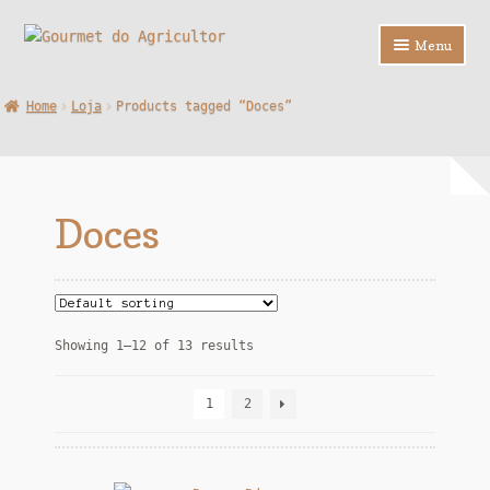
Ir
Saltar
Menu
para
para
a
o
Loja
Home
Loja
Products tagged “Doces”
navegação
conteúdo
Sobre Nós
Contactos
Doces
F.A.Q.
Showing 1–12 of 13 results
1
2