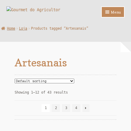
Ir
Saltar
Menu
para
para
a
o
Loja
Home
Loja
Products tagged “Artesanais”
navegação
conteúdo
Sobre Nós
Contactos
Artesanais
F.A.Q.
Showing 1–12 of 43 results
1
2
3
4