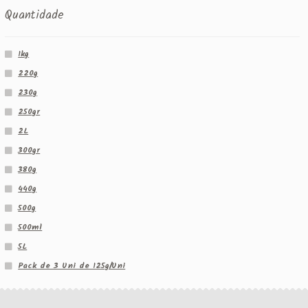
Quantidade
1kg
220g
230g
250gr
2L
300gr
380g
440g
500g
500ml
5L
Pack de 3 Uni de 125g/Uni