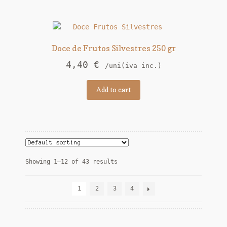
Doce de Frutos Silvestres 250 gr
4,40
€
/uni(iva inc.)
Add to cart
Showing 1–12 of 43 results
1
2
3
4