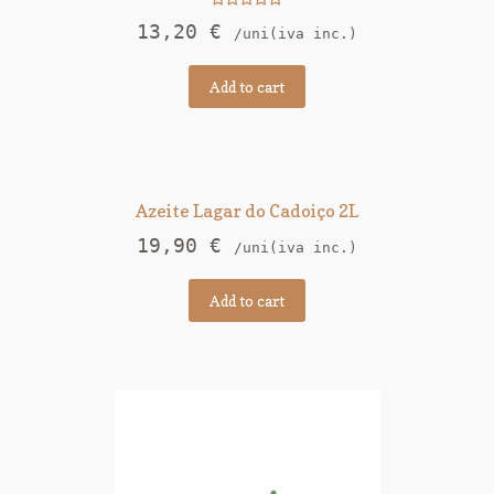
Rated
5.00
13,20
€
/uni(iva inc.)
out of 5
Add to cart
Azeite Lagar do Cadoiço 2L
19,90
€
/uni(iva inc.)
Add to cart