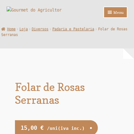
Ir
Saltar
Menu
para
para
a
o
Loja
Home
Loja
Diversos
Padaria e Pastelaria
Folar de Rosas
navegação
conteúdo
Serranas
Sobre Nós
Contactos
F.A.Q.
Folar de Rosas
Serranas
15,00
€
/uni(iva inc.)