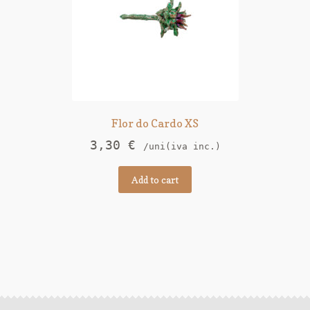
Flor do Cardo XS
3,30
€
/uni(iva inc.)
Add to cart