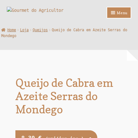
Ir
Saltar
Menu
para
para
a
o
Loja
Home
Loja
Queijos
Queijo de Cabra em Azeite Serras do
navegação
conteúdo
Mondego
Sobre Nós
Contactos
F.A.Q.
Queijo de Cabra em
Azeite Serras do
Mondego