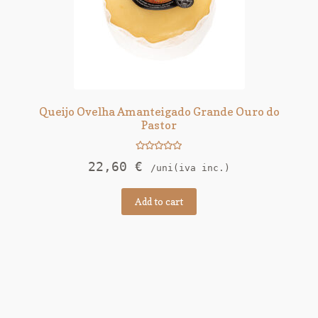
Queijo Ovelha Amanteigado Grande Ouro do
Pastor
Rated
5.00
22,60
€
/uni(iva inc.)
out of 5
Add to cart