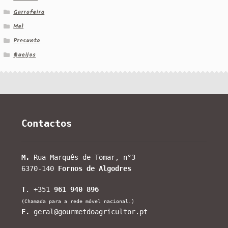
Garrafeira
Mel
Presunto
Queijos
Contactos
M.
Rua Marquês de Tomar, n°3
6370-140
Fornos de Algodres
T
. +351
961 940 896
(Chamada para a rede móvel nacional.)
E.
geral@gourmetdoagricultor.pt