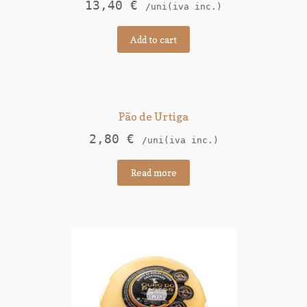
13,40
€
/uni(iva inc.)
Add to cart
Pão de Urtiga
2,80
€
/uni(iva inc.)
Read more