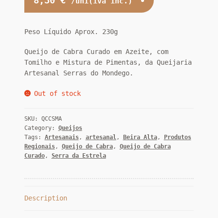
8,30
€
/uni(iva inc.)
Peso Líquido Aprox. 230g
Queijo de Cabra Curado em Azeite, com
Tomilho e Mistura de Pimentas, da Queijaria
Artesanal Serras do Mondego.
Out of stock
SKU:
QCCSMA
Category:
Queijos
Tags:
Artesanais
,
artesanal
,
Beira Alta
,
Produtos
Regionais
,
Queijo de Cabra
,
Queijo de Cabra
Curado
,
Serra da Estrela
Description