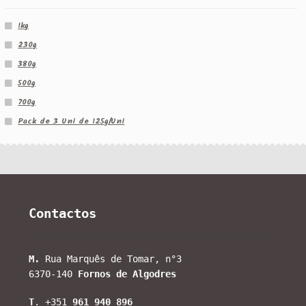
1kg
230g
380g
500g
700g
Pack de 3 Uni de 125g/Uni
Contactos
M.
Rua Marquês de Tomar, n°3
6370-140
Fornos de Algodres
T
. +351
961 940 896