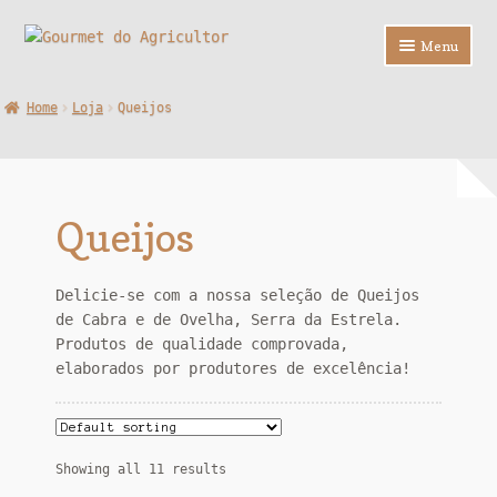
Ir
Saltar
Menu
para
para
a
o
Loja
Home
Loja
Queijos
navegação
conteúdo
Sobre Nós
Contactos
Queijos
F.A.Q.
Delicie-se com a nossa seleção de Queijos
de Cabra e de Ovelha, Serra da Estrela.
Produtos de qualidade comprovada,
elaborados por produtores de excelência!
Showing all 11 results