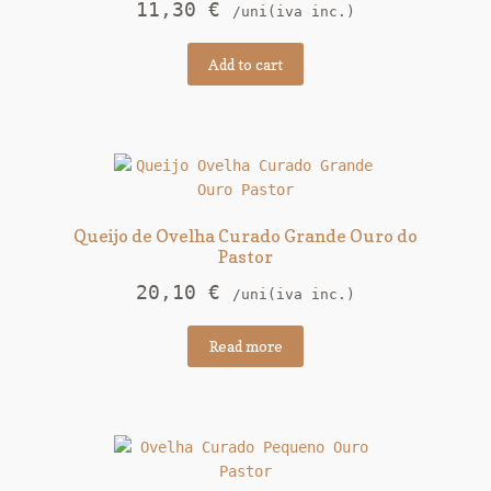
11,30
€
/uni(iva inc.)
Add to cart
Queijo de Ovelha Curado Grande Ouro do
Pastor
20,10
€
/uni(iva inc.)
Read more