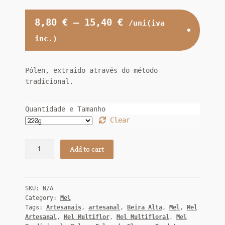
8,80
€
–
15,40
€
/uni(iva
inc.)
Pólen, extraido através do método
tradicional.
Quantidade e Tamanho
Clear
Pólen
Add to cart
de
Flores
Granulado
SKU:
N/A
Serra
Category:
Mel
da
Tags:
Artesanais
,
artesanal
,
Beira Alta
,
Mel
,
Mel
Esgalhada
Artesanal
,
Mel Multiflor
,
Mel Multifloral
,
Mel
quantity