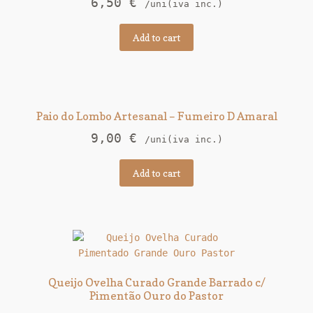
6,50
€
/uni(iva inc.)
Add to cart
Paio do Lombo Artesanal – Fumeiro D Amaral
9,00
€
/uni(iva inc.)
Add to cart
Queijo Ovelha Curado Grande Barrado c/
Pimentão Ouro do Pastor