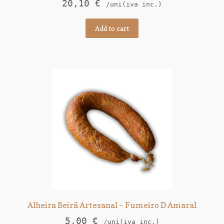
20,10
€
/uni(iva inc.)
Add to cart
Alheira Beirã Artesanal – Fumeiro D Amaral
5,00
€
/uni(iva inc.)