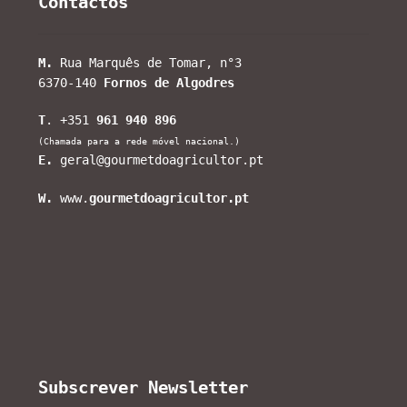
Contactos
M.
Rua Marquês de Tomar, n°3
6370-140
Fornos de Algodres
T
. +351
961 940 896
(Chamada para a rede móvel nacional.)
E.
geral@gourmetdoagricultor.pt
W.
www.
gourmetdoagricultor.pt
Subscrever Newsletter