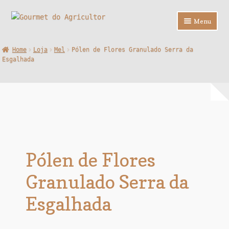
Ir
Saltar
Menu
para
para
a
o
Loja
Home
Loja
Mel
Pólen de Flores Granulado Serra da
navegação
conteúdo
Esgalhada
Sobre Nós
Contactos
F.A.Q.
Pólen de Flores
Granulado Serra da
Esgalhada