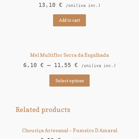
13,10
€
/uni(iva inc.)
Add to cart
Mel Multiflor Serra da Esgalhada
6,10
€
–
11,55
€
/uni(iva inc.)
Select options
Related products
Chouriça Artesanal – Fumeiro D Amaral