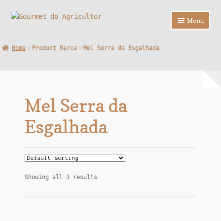
Ir
Saltar
Menu
para
para
a
o
Loja
Home
Product Marca
Mel Serra da Esgalhada
navegação
conteúdo
Sobre Nós
Contactos
Mel Serra da
F.A.Q.
Esgalhada
Showing all 3 results