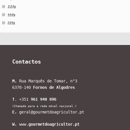
220g
440g
500g
Contactos
M.
Rua Marquês de Tomar, n°3
6370-140
Fornos de Algodres
T
. +351
961 940 896
(Chamada para a rede móvel nacional.)
E.
geral@gourmetdoagricultor.pt
W.
www.
gourmetdoagricultor.pt