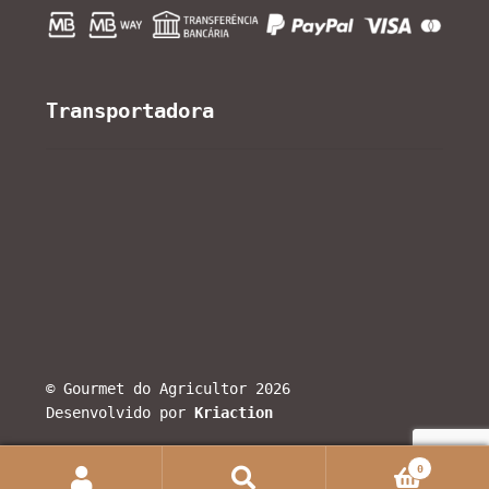
Transportadora
© Gourmet do Agricultor 2026
Desenvolvido por
Kriaction
0
Search
Search