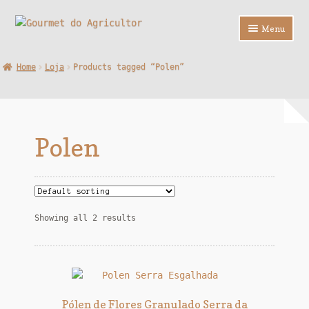
Ir
Saltar
Menu
para
para
a
o
Loja
Home
Loja
Products tagged “Polen”
navegação
conteúdo
Sobre Nós
Contactos
Polen
F.A.Q.
Showing all 2 results
Pólen de Flores Granulado Serra da