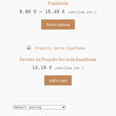
Esgalhada
8,80
€
–
15,40
€
/uni(iva inc.)
Select options
Extrato de Propolis Serra da Esgalhada
13,10
€
/uni(iva inc.)
Add to cart