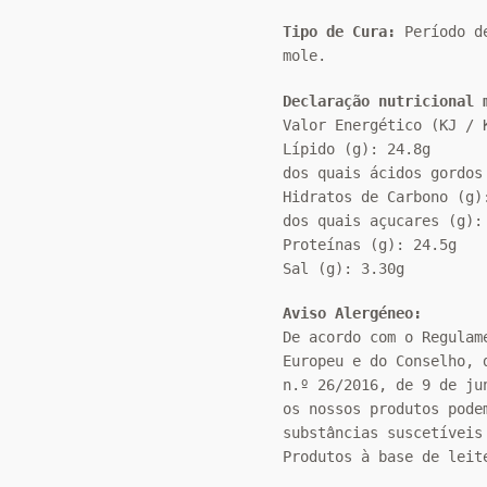
Tipo de Cura:
Período d
mole.
Declaração nutricional 
Valor Energético (KJ / 
Lípido (g): 24.8g
dos quais ácidos gordos
Hidratos de Carbono (g)
dos quais açucares (g):
Proteínas (g): 24.5g
Sal (g): 3.30g
Aviso Alergéneo:
De acordo com o Regulam
Europeu e do Conselho, 
n.º 26/2016, de 9 de ju
os nossos produtos pode
substâncias suscetíveis
Produtos à base de lei