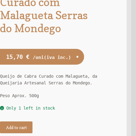
Curado com
Malagueta Serras
do Mondego
15,70
€
/uni(iva inc.)
Queijo de Cabra Curado com Malagueta, da
Queijaria Artesanal Serras do Mondego.
Peso Aprox. 500g
Only 1 left in stock
Add to cart