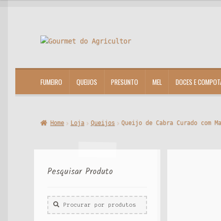
Ir
Saltar
para
para
a
o
navegação
conteúdo
FUMEIRO
QUEIJOS
PRESUNTO
MEL
DOCES E COMPOT
Home
Loja
Queijos
Queijo de Cabra Curado com M
Pesquisar Produto
Procurar
por: