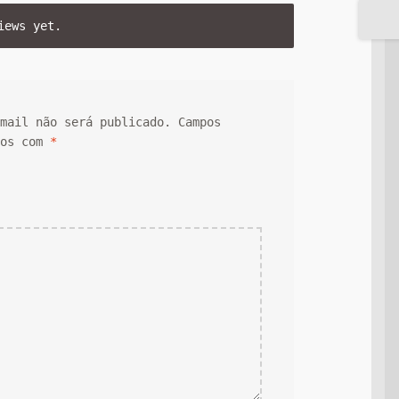
iews yet.
email não será publicado.
Campos
dos com
*