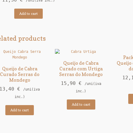
11,30
€
/uni(iva inc.)
Add to cart
lated products
Pac
Queijo de Cabra
Queijo
Queijo de Cabra
Curado com Urtiga
d
Curado Serras do
Serras do Mondego
12,
Mondego
15,90
€
/uni(iva
13,40
€
/uni(iva
inc.)
inc.)
Add to cart
Add to cart