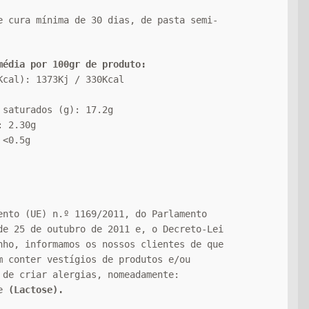
e cura mínima de 30 dias, de pasta semi-
média por 100gr de produto:
Kcal): 1373Kj / 330Kcal
 saturados (g): 17.2g
: 2.30g
 <0.5g
ento (UE) n.º 1169/2011, do Parlamento
de 25 de outubro de 2011 e, o Decreto-Lei
nho, informamos os nossos clientes de que
m conter vestígios de produtos e/ou
 de criar alergias, nomeadamente:
te
(Lactose).