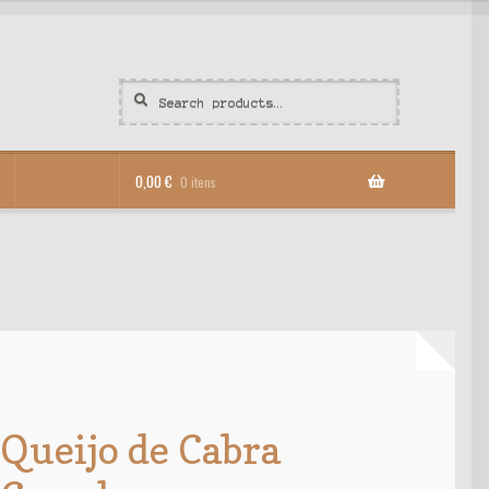
Search
Search
for:
0,00
€
0 itens
Queijo de Cabra