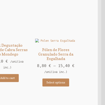
k Degustação
 de Cabra Serras
Pólen de Flores
o Mondego
Granulado Serra da
Esgalhada
10
€
/uni(iva
8,80
€
–
15,40
€
inc.)
/uni(iva inc.)
Add to cart
Select options