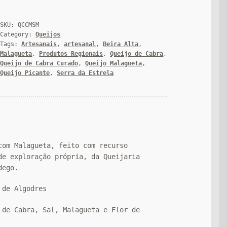
SKU:
QCCMSM
Category:
Queijos
Tags:
Artesanais
,
artesanal
,
Beira Alta
,
Malagueta
,
Produtos Regionais
,
Queijo de Cabra
,
Queijo de Cabra Curado
,
Queijo Malagueta
,
Queijo Picante
,
Serra da Estrela
com Malagueta, feito com recurso
de exploração própria, da Queijaria
dego.
 de Algodres
 de Cabra, Sal, Malagueta e Flor de