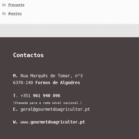
Presunto
Queijos
Contactos
M.
Rua Marquês de Tomar, n°3
6370-140
Fornos de Algodres
T
. +351
961 940 896
(Chamada para a rede móvel nacional.)
E.
geral@gourmetdoagricultor.pt
W.
www.
gourmetdoagricultor.pt