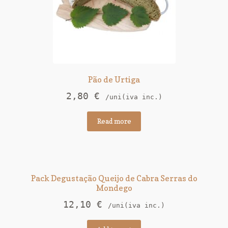
Pão de Urtiga
2,80
€
/uni(iva inc.)
Read more
Pack Degustação Queijo de Cabra Serras do
Mondego
12,10
€
/uni(iva inc.)