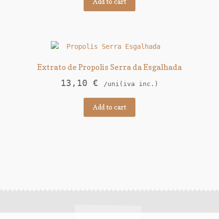
Add to cart
Extrato de Propolis Serra da Esgalhada
13,10
€
/uni(iva inc.)
Add to cart