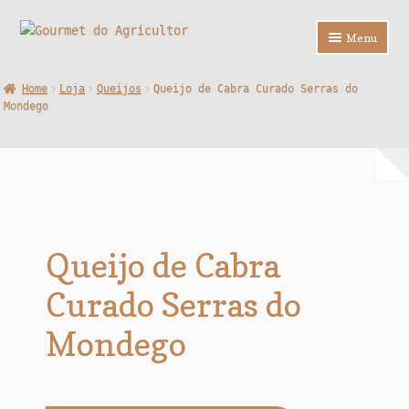
Ir
Saltar
Menu
para
para
a
o
Loja
Home
Loja
Queijos
Queijo de Cabra Curado Serras do
navegação
conteúdo
Mondego
Sobre Nós
Contactos
F.A.Q.
Queijo de Cabra
Curado Serras do
Mondego