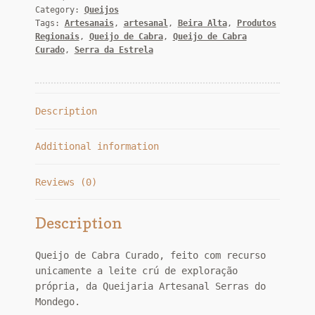
Category:
Queijos
do
Tags:
Artesanais
,
artesanal
,
Beira Alta
,
Produtos
Mondego
Regionais
,
Queijo de Cabra
,
Queijo de Cabra
quantity
Curado
,
Serra da Estrela
Description
Additional information
Reviews (0)
Description
Queijo de Cabra Curado, feito com recurso
unicamente a leite crú de exploração
própria, da Queijaria Artesanal Serras do
Mondego.