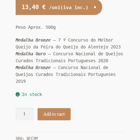
13,40
€
/uni(iva inc.)
Peso Aprox. 500g
Medalha Bronze
– 7 º Concurso do Melhor
Queijo da Feira do Queijo do Alentejo 2023
Medalha Ouro
– Concurso Nacional de Queijos
Curados Tradicionais Portugueses 2020
Medalha Bronze
– Concurso Nacional de
Queijos Curados Tradicionais Portugueses
2019
In stock
Queijo
Add to cart
de
Cabra
Curado
SKU:
QCCSM
Serras