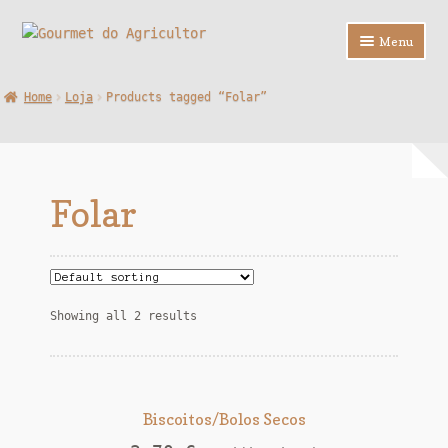
Ir
Saltar
Menu
para
para
a
o
Loja
Home
Loja
Products tagged “Folar”
navegação
conteúdo
Sobre Nós
Contactos
Folar
F.A.Q.
Showing all 2 results
Biscoitos/Bolos Secos