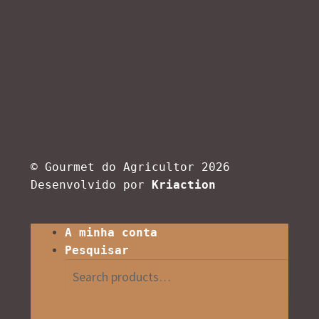
© Gourmet do Agricultor 2026
Desenvolvido por
Kriaction
A minha conta
Pesquisar
Search
Search
for: