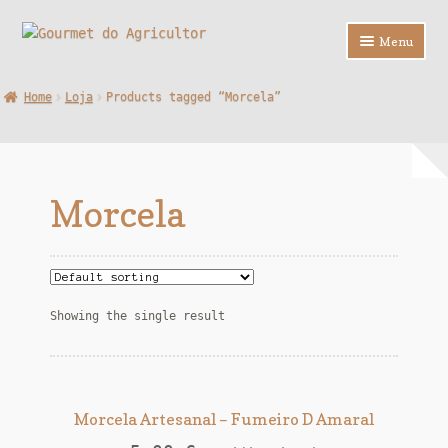
Ir
Saltar
Menu
para
para
a
o
Loja
Home
Loja
Products tagged “Morcela”
navegação
conteúdo
Sobre Nós
Contactos
Morcela
F.A.Q.
Showing the single result
Morcela Artesanal – Fumeiro D Amaral