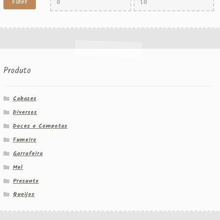
Filter
Produto
Cabazes
Diversos
Doces e Compotas
Fumeiro
Garrafeira
Mel
Presunto
Queijos