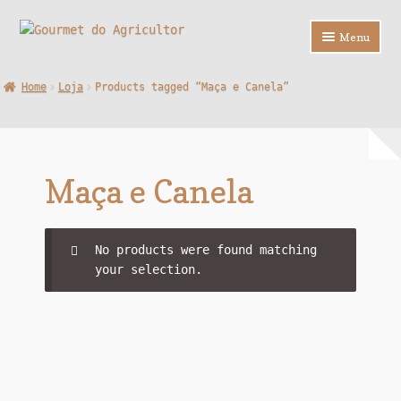
Ir
Saltar
Menu
para
para
a
o
Loja
Home
Loja
Products tagged “Maça e Canela”
navegação
conteúdo
Sobre Nós
Contactos
Maça e Canela
F.A.Q.
No products were found matching
your selection.