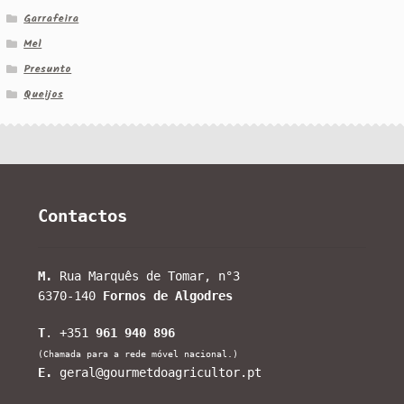
Garrafeira
Mel
Presunto
Queijos
Contactos
M.
Rua Marquês de Tomar, n°3
6370-140
Fornos de Algodres
T
. +351
961 940 896
(Chamada para a rede móvel nacional.)
E.
geral@gourmetdoagricultor.pt