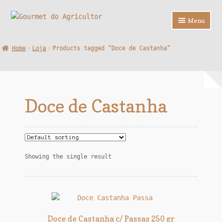
Ir
Saltar
Menu
para
para
a
o
Loja
Home
Loja
Products tagged “Doce de Castanha”
navegação
conteúdo
Sobre Nós
Contactos
Doce de Castanha
F.A.Q.
Showing the single result
Doce de Castanha c/ Passas 250 gr