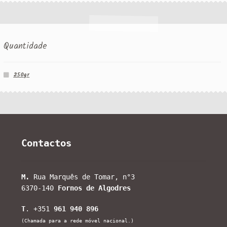
Quantidade
250gr
Contactos
M.
Rua Marquês de Tomar, n°3
6370-140
Fornos de Algodres
T
. +351
961 940 896
(Chamada para a rede móvel nacional.)