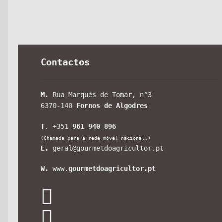
Contactos
M.
Rua Marquês de Tomar, n°3
6370-140
Fornos de Algodres
T
. +351
961 940 896
(Chamada para a rede móvel nacional.)
E.
geral@gourmetdoagricultor.pt
W.
www.
gourmetdoagricultor.pt