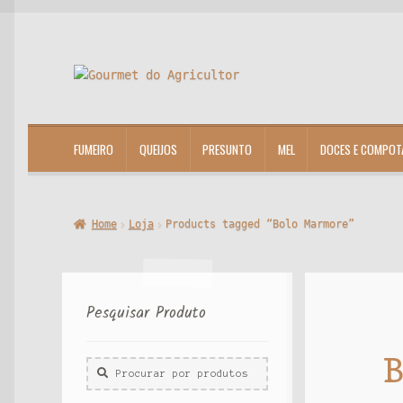
Ir
Saltar
para
para
a
o
navegação
conteúdo
FUMEIRO
QUEIJOS
PRESUNTO
MEL
DOCES E COMPOT
Home
Loja
Products tagged “Bolo Marmore”
Pesquisar Produto
B
Procurar
por: