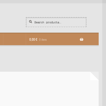
Search
Search
for:
0,00
€
0 itens