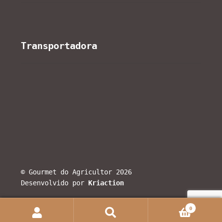
Transportadora
© Gourmet do Agricultor 2026
Desenvolvido por
Kriaction
0
Search
Search