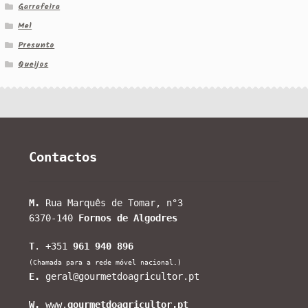
Garrafeira
Mel
Presunto
Queijos
Contactos
M.
Rua Marquês de Tomar, n°3
6370-140
Fornos de Algodres
T
. +351
961 940 896
(Chamada para a rede móvel nacional.)
E.
geral@gourmetdoagricultor.pt
W.
www.
gourmetdoagricultor.pt