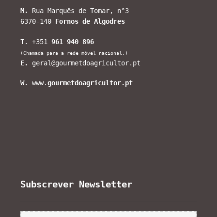
M.
Rua Marquês de Tomar, n°3
6370-140
Fornos de Algodres
T
. +351
961 940 896
(Chamada para a rede móvel nacional.)
E.
geral@gourmetdoagricultor.pt
W.
www.
gourmetdoagricultor.pt
Subscrever Newsletter