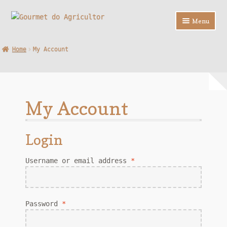
Ir
Saltar
Menu
para
para
a
o
Loja
Home
My Account
navegação
conteúdo
Sobre Nós
Contactos
My Account
F.A.Q.
Login
Username or email address
*
Password
*