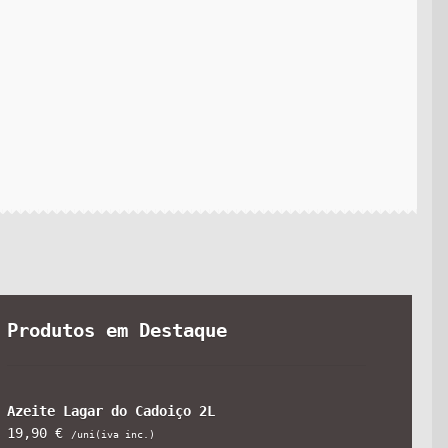
Produtos em Destaque
Azeite Lagar do Cadoiço 2L
19,90
€
/uni(iva inc.)