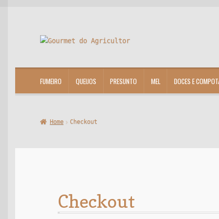
Ir
Saltar
para
para
a
o
navegação
conteúdo
FUMEIRO
QUEIJOS
PRESUNTO
MEL
DOCES E COMPOT
Home
Checkout
Checkout