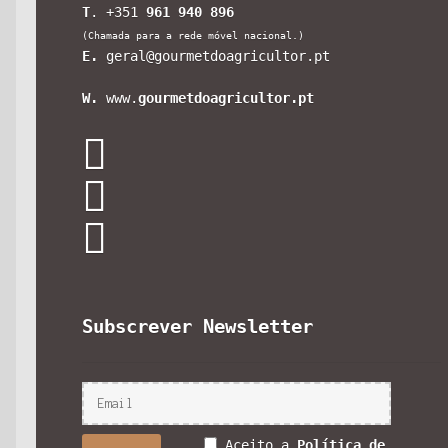
T
. +351
961 940 896
(Chamada para a rede móvel nacional.)
E.
geral@gourmetdoagricultor.pt
W.
www.
gourmetdoagricultor.pt
Subscrever Newsletter
Aceito a
Política de