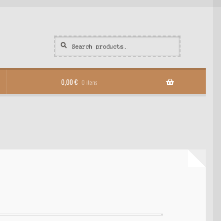
Search
Search
for:
0,00
€
0 itens