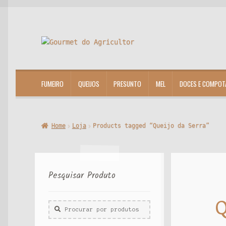
Ir
Saltar
para
para
a
o
navegação
conteúdo
FUMEIRO
QUEIJOS
PRESUNTO
MEL
DOCES E COMPOT
Home
Loja
Products tagged “Queijo da Serra”
Pesquisar Produto
Q
Procurar
por: