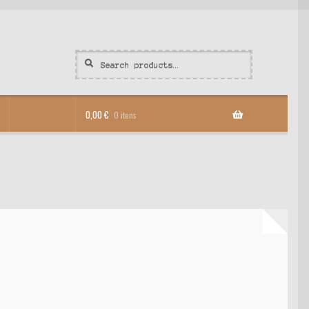
Search
Search
for:
0,00
€
0 itens