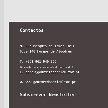
Contactos
M.
Rua Marquês de Tomar, n°3
6370-140
Fornos de Algodres
T
. +351
961 940 896
(Chamada para a rede móvel nacional.)
E.
geral@gourmetdoagricultor.pt
W.
www.
gourmetdoagricultor.pt
Subscrever Newsletter