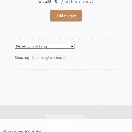
6,20
€
/uni(iva inc.)
Add to cart
Showing the single result