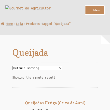
Ir
Saltar
Menu
para
para
a
o
Loja
Home
Loja
Products tagged “Queijada”
navegação
conteúdo
Sobre Nós
Contactos
Queijada
F.A.Q.
Showing the single result
Queijadas Urtiga (Caixa de 4uni)