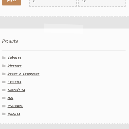
Filter
Produto
Cabazes
Diversos
Doces e Compotas
Fumeiro
Garrafeira
Mel
Presunto
Queijos