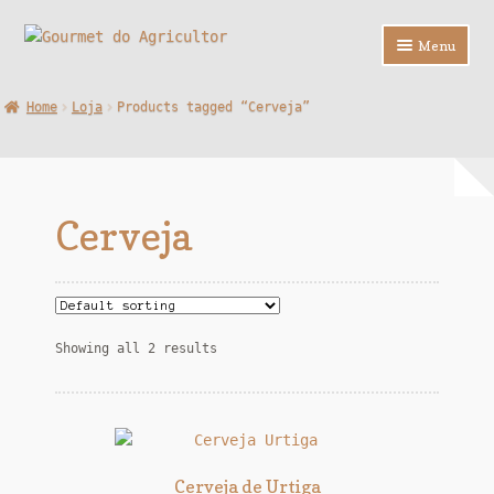
Ir
Saltar
Menu
para
para
a
o
Loja
Home
Loja
Products tagged “Cerveja”
navegação
conteúdo
Sobre Nós
Contactos
Cerveja
F.A.Q.
Showing all 2 results
Cerveja de Urtiga