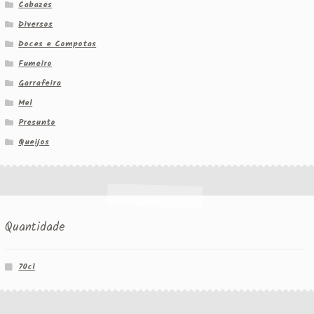
Cabazes
Diversos
Doces e Compotas
Fumeiro
Garrafeira
Mel
Presunto
Queijos
Quantidade
70cl