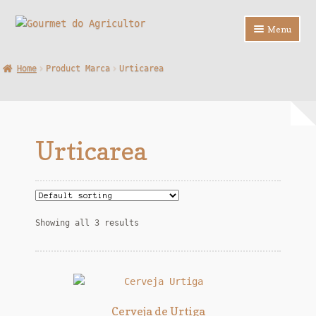
Ir
Saltar
Menu
para
para
a
o
Loja
Home
Product Marca
Urticarea
navegação
conteúdo
Sobre Nós
Contactos
Urticarea
F.A.Q.
Showing all 3 results
Cerveja de Urtiga