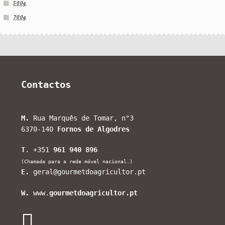
500g
700g
Contactos
M.
Rua Marquês de Tomar, n°3
6370-140
Fornos de Algodres
T
. +351
961 940 896
(Chamada para a rede móvel nacional.)
E.
geral@gourmetdoagricultor.pt
W.
www.
gourmetdoagricultor.pt