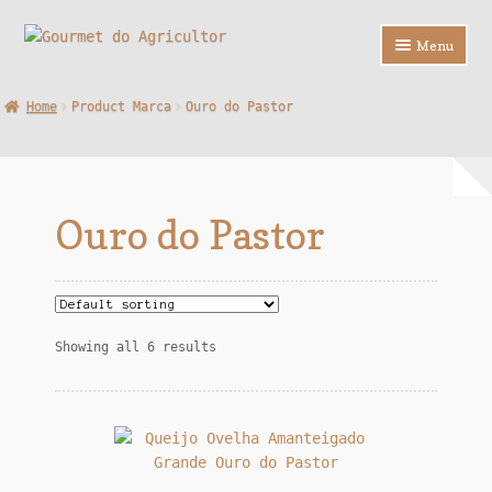
Ir
Saltar
Menu
para
para
a
o
Loja
Home
Product Marca
Ouro do Pastor
navegação
conteúdo
Sobre Nós
Contactos
Ouro do Pastor
F.A.Q.
Showing all 6 results