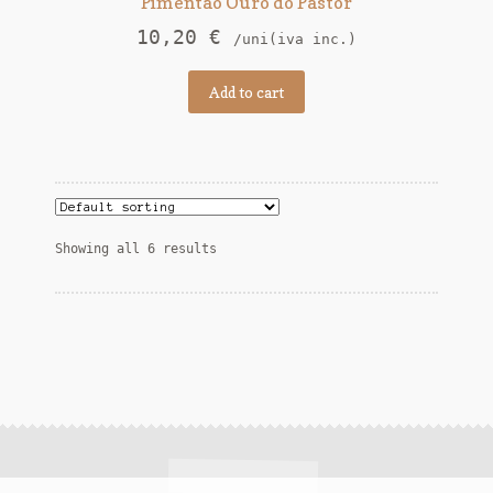
Pimentão Ouro do Pastor
10,20
€
/uni(iva inc.)
Add to cart
Showing all 6 results